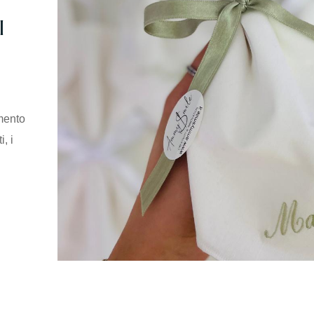
l
mento
, i