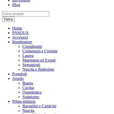
Recensioni
Blog
Home
PASQUA
Accessori
Bomboniere
Compleanni
Comunioni e Cresime
Laurea
Matrimoni ed Eventi
Segnaposti
Nascita e Battesimo
Portafedi
Arredo
Bagno
Cucina
Oggettistica
Soggiorno
Prima infanzia
Bavaglini e Camicini
Nascita