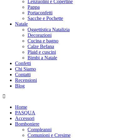
Lenzuolini e Copertine
Pappa
Portaconfetti
Sacche e Pochette
Natale
Oggettistica Natalizia
Decorazioni
Cucina e bagno
Calze Befana
Plaid e cuscini
Bimbi a Natale
Confetti
Chi Siamo
Contatti
Recensioni
Blog
Home
PASQUA
Accessori
Bomboniere
Compleanni
Comunioni e Cresime