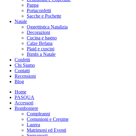
Pappa
Portaconfetti
Sacche e Pochette
Natale
Oggettistica Natalizia
Decorazioni
Cucina e bagno
Calze Befana
Plaid e cuscini
Bimbi a Natale
Confetti
Chi Siamo
Contatti
Recensioni
Blog
Home
PASQUA
Accessori
Bomboniere
Compleanni
Comunioni e Cresime
Laurea
Matrimoni ed Eventi
Segnaposti