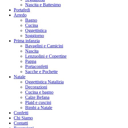
Nascita e Battesimo
Portafedi
Arredo
Bagno
Cucina
Oggettistica
Soggiorno
Prima infanzia
Bavaglini e Camicini
Nascita
Lenzuolini e Copertine
Pappa
Portaconfetti
Sacche e Pochette
Natale
Oggettistica Natalizia
Decorazioni
Cucina e bagno
Calze Befana
Plaid e cuscini
Bimbi a Natale
Confetti
Chi Siamo
Contatti