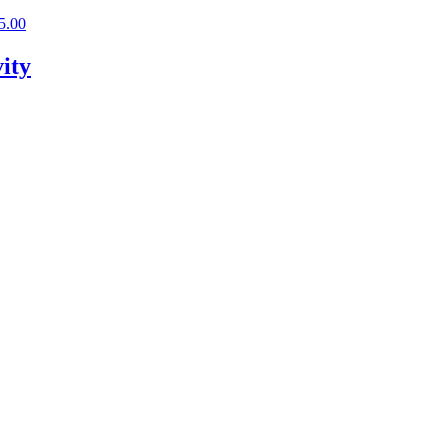
5.00
ity