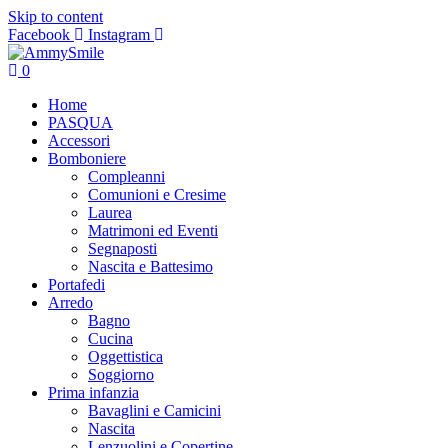
Skip to content
Facebook
Instagram
0
Home
PASQUA
Accessori
Bomboniere
Compleanni
Comunioni e Cresime
Laurea
Matrimoni ed Eventi
Segnaposti
Nascita e Battesimo
Portafedi
Arredo
Bagno
Cucina
Oggettistica
Soggiorno
Prima infanzia
Bavaglini e Camicini
Nascita
Lenzuolini e Copertine