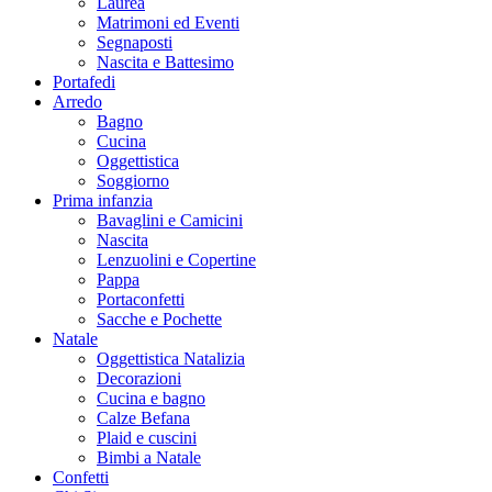
Laurea
Matrimoni ed Eventi
Segnaposti
Nascita e Battesimo
Portafedi
Arredo
Bagno
Cucina
Oggettistica
Soggiorno
Prima infanzia
Bavaglini e Camicini
Nascita
Lenzuolini e Copertine
Pappa
Portaconfetti
Sacche e Pochette
Natale
Oggettistica Natalizia
Decorazioni
Cucina e bagno
Calze Befana
Plaid e cuscini
Bimbi a Natale
Confetti