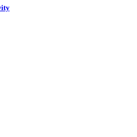
e
ity
0.