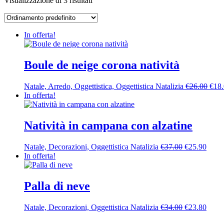
Visualizzazione di 3 risultati
In offerta!
Boule de neige corona natività
Il
Natale, Arredo, Oggettistica, Oggettistica Natalizia
€
26.00
€
18
prez
In offerta!
orig
era:
€26.
Natività in campana con alzatine
Il
Il
Natale, Decorazioni, Oggettistica Natalizia
€
37.00
€
25.90
prezzo
prezz
In offerta!
originale
attual
era:
è:
€37.00.
€25.9
Palla di neve
Il
Il
Natale, Decorazioni, Oggettistica Natalizia
€
34.00
€
23.80
prezzo
prezz