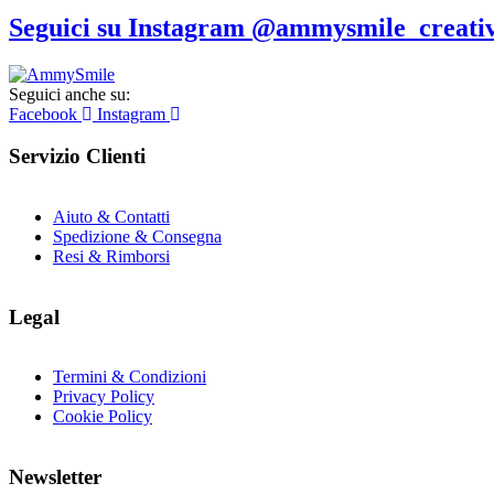
originale
attual
era:
è:
Seguici su Instagram @ammysmile_creativ
€34.00.
€23.8
Seguici anche su:
Facebook
Instagram
Servizio Clienti
Aiuto & Contatti
Spedizione & Consegna
Resi & Rimborsi
Legal
Termini & Condizioni
Privacy Policy
Cookie Policy
Newsletter