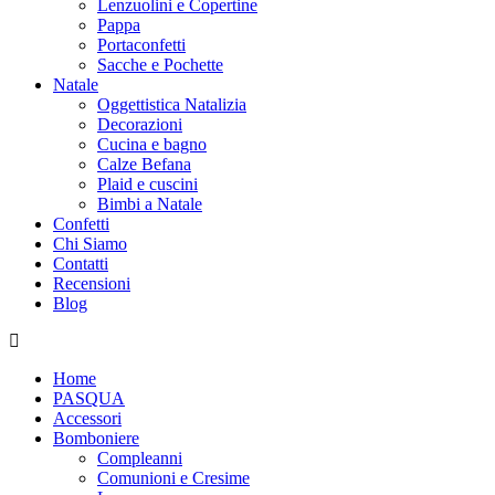
Lenzuolini e Copertine
Pappa
Portaconfetti
Sacche e Pochette
Natale
Oggettistica Natalizia
Decorazioni
Cucina e bagno
Calze Befana
Plaid e cuscini
Bimbi a Natale
Confetti
Chi Siamo
Contatti
Recensioni
Blog
Home
PASQUA
Accessori
Bomboniere
Compleanni
Comunioni e Cresime