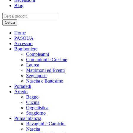
Recensioni
Blog
Home
PASQUA
Accessori
Bomboniere
Compleanni
Comunioni e Cresime
Laurea
Matrimoni ed Eventi
Segnaposti
Nascita e Battesimo
Portafedi
Arredo
Bagno
Cucina
Oggettistica
Soggiorno
Prima infanzia
Bavaglini e Camicini
Nascita