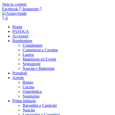
Skip to content
Facebook
Instagram
0
Home
PASQUA
Accessori
Bomboniere
Compleanni
Comunioni e Cresime
Laurea
Matrimoni ed Eventi
Segnaposti
Nascita e Battesimo
Portafedi
Arredo
Bagno
Cucina
Oggettistica
Soggiorno
Prima infanzia
Bavaglini e Camicini
Nascita
Lenzuolini e Copertine