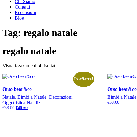
Chi Siamo
Contatti
Recensioni
Blog
Tag:
regalo natale
regalo natale
Visualizzazione di 4 risultati
In offerta!
Orso bear&co
Orso bear&co
Natale, Bimbi a Natale, Decorazioni,
Bimbi a Natale,
Oggettistica Natalizia
€
30.00
Il
Il
€
58.00
€
40.60
prezzo
prezzo
originale
attuale
era:
è:
€58.00.
€40.60.