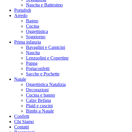
Nascita e Battesimo
Portafedi
Arredo
Bagno
Cucina
Oggettistica
Soggiorno
Prima infanzia
Bavaglini e Camicini
Nascita
Lenzuolini e Copertine
Pappa
Portaconfetti
Sacche e Pochette
Natale
Oggettistica Natalizia
Decorazioni
Cucina e bagno
Calze Befana
Plaid e cuscini
Bimbi a Natale
Confetti
Chi Siamo
Contatti