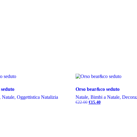
 seduto
Orso bear&co seduto
 Natale, Oggettistica Natalizia
Natale, Bimbi a Natale, Decora
Il
Il
€
22.00
€
15.40
prezzo
prezzo
originale
attuale
era:
è:
€22.00.
€15.40.