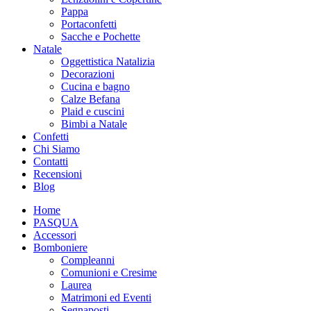
Pappa
Portaconfetti
Sacche e Pochette
Natale
Oggettistica Natalizia
Decorazioni
Cucina e bagno
Calze Befana
Plaid e cuscini
Bimbi a Natale
Confetti
Chi Siamo
Contatti
Recensioni
Blog
Home
PASQUA
Accessori
Bomboniere
Compleanni
Comunioni e Cresime
Laurea
Matrimoni ed Eventi
Segnaposti