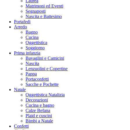
Laurea
Matrimoni ed Eventi
Segnaposti
Nascita e Battesimo
Portafedi
Arredo
Bagno
Cucina
Oggettistica
Soggiorno
Prima infanzia
Bavaglini e Camicini
Nascita
Lenzuolini e Copertine
Pappa
Portaconfetti
Sacche e Pochette
Natale
Oggettistica Natalizia
Decorazioni
Cucina e bagno
Calze Befana
Plaid e cuscini
Bimbi a Natale
Confetti