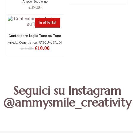
Arredo, Soggiorno
€
39.00
In offerta!
Contenitore foglia Tono su Tono
Arredo, Oggettistica, PASQUA, SALDI
€
10.00
€
15.00
Seguici su Instagram
@ammysmile_creativity