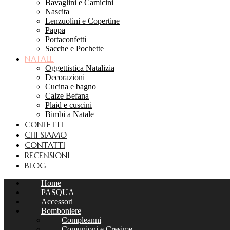
Bavaglini e Camicini
Nascita
Lenzuolini e Copertine
Pappa
Portaconfetti
Sacche e Pochette
NATALE
Oggettistica Natalizia
Decorazioni
Cucina e bagno
Calze Befana
Plaid e cuscini
Bimbi a Natale
CONFETTI
CHI SIAMO
CONTATTI
RECENSIONI
BLOG
Home
PASQUA
Accessori
Bomboniere
Compleanni
Comunioni e Cresime