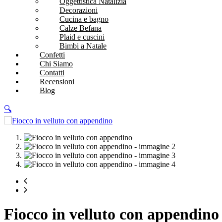
Oggettistica Natalizia
Decorazioni
Cucina e bagno
Calze Befana
Plaid e cuscini
Bimbi a Natale
Confetti
Chi Siamo
Contatti
Recensioni
Blog
🔍
Fiocco in velluto con appendino