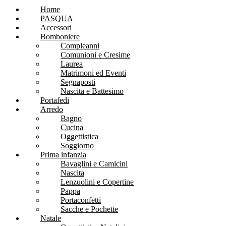
Home
PASQUA
Accessori
Bomboniere
Compleanni
Comunioni e Cresime
Laurea
Matrimoni ed Eventi
Segnaposti
Nascita e Battesimo
Portafedi
Arredo
Bagno
Cucina
Oggettistica
Soggiorno
Prima infanzia
Bavaglini e Camicini
Nascita
Lenzuolini e Copertine
Pappa
Portaconfetti
Sacche e Pochette
Natale