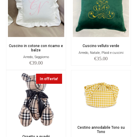
Cuscino in cotone con ricamo e
Cuscino velluto verde
balze
Arredo, Natale, Plaid e cuscini
Arredo, Soggiorno
€
35.00
€
39.00
In offerta!
Cestino annodabile Tono su
Tono
Orsetto a quadri