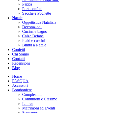
Pappa
Portaconfetti
Sacche e Pochette
Natale
Oggettistica Natalizia
Decorazioni
Cucina e bagno
Calze Befana
Plaid e cuscini
Bimbi a Natale
Confetti
Chi Siamo
Contatti
Recensioni
Blog
Home
PASQUA
Accessori
Bomboniere
Compleanni
Comunioni e Cresime
Laurea
Matrimoni ed Eventi
Segnaposti