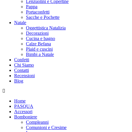
Lenzuolini e Copertine
Pappa
Portaconfetti
Sacche e Pochette
Natale
Oggettistica Natalizia
Decorazioni
Cucina e bagno
Calze Befana
Plaid e cuscini
Bimbi a Natale
Confetti
Chi Siamo
Contatti
Recensioni
Blog
Home
PASQUA
Accessori
Bomboniere
Compleanni
Comunioni e Cresime