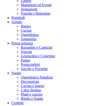
Laurea
Matrimoni ed Eventi
Segnaposti
Nascita e Battesimo
Portafedi
Arredo
Bagno
Cucina
Oggettistica
Soggiorno
Prima infanzia
Bavaglini e Camicini
Nascita
Lenzuolini e Copertine
Pappa
Portaconfetti
Sacche e Pochette
Natale
Oggettistica Natalizia
Decorazioni
Cucina e bagno
Calze Befana
Plaid e cuscini
Bimbi a Natale
Confetti