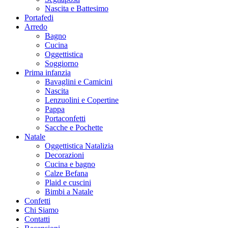
Nascita e Battesimo
Portafedi
Arredo
Bagno
Cucina
Oggettistica
Soggiorno
Prima infanzia
Bavaglini e Camicini
Nascita
Lenzuolini e Copertine
Pappa
Portaconfetti
Sacche e Pochette
Natale
Oggettistica Natalizia
Decorazioni
Cucina e bagno
Calze Befana
Plaid e cuscini
Bimbi a Natale
Confetti
Chi Siamo
Contatti