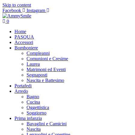
Skip to content
Facebook
Instagram
0
Home
PASQUA
Accessori
Bomboniere
Compleanni
Comunioni e Cresime
Laurea
Matrimoni ed Eventi
Segnaposti
Nascita e Battesimo
Portafedi
Arredo
Bagno
Cucina
Oggettistica
Soggiorno
Prima infanzia
Bavaglini e Camicini
Nascita
Lenzuolini e Copertine