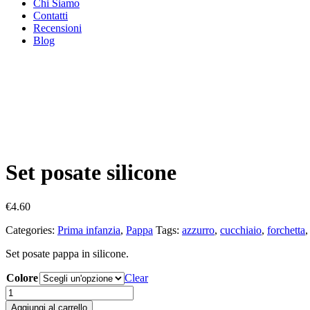
Chi Siamo
Contatti
Recensioni
Blog
Set posate silicone
€
4.60
Categories:
Prima infanzia
,
Pappa
Tags:
azzurro
,
cucchiaio
,
forchetta
Set posate pappa in silicone.
Colore
Clear
Set
posate
Aggiungi al carrello