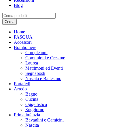
Recensioni
Blog
Home
PASQUA
Accessori
Bomboniere
Compleanni
Comunioni e Cresime
Laurea
Matrimoni ed Eventi
Segnaposti
Nascita e Battesimo
Portafedi
Arredo
Bagno
Cucina
Oggettistica
Soggiorno
Prima infanzia
Bavaglini e Camicini
Nascita