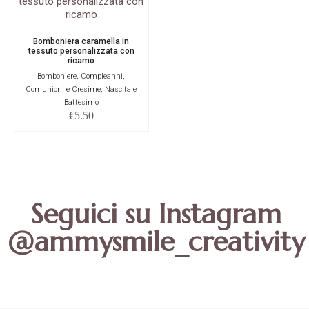
Bomboniera caramella in
tessuto personalizzata con
ricamo
Bomboniere, Compleanni,
Comunioni e Cresime, Nascita e
Battesimo
€
5.50
Seguici su Instagram
@ammysmile_creativity