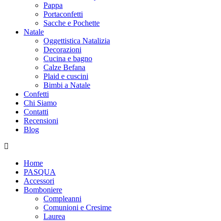
Pappa
Portaconfetti
Sacche e Pochette
Natale
Oggettistica Natalizia
Decorazioni
Cucina e bagno
Calze Befana
Plaid e cuscini
Bimbi a Natale
Confetti
Chi Siamo
Contatti
Recensioni
Blog
Home
PASQUA
Accessori
Bomboniere
Compleanni
Comunioni e Cresime
Laurea