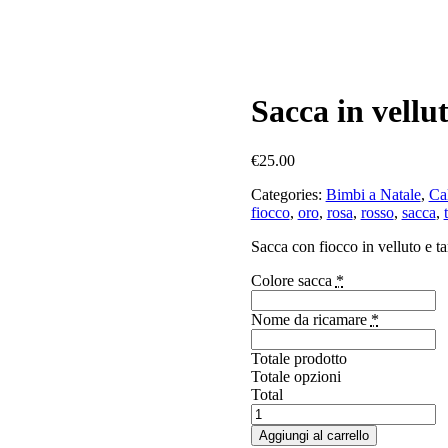
Sacca in vellu
€
25.00
Categories:
Bimbi a Natale
,
Ca
fiocco
,
oro
,
rosa
,
rosso
,
sacca
,
Sacca con fiocco in velluto e ta
Colore sacca
*
Nome da ricamare
*
Totale prodotto
Totale opzioni
Total
Sacca
in
Aggiungi al carrello
velluto