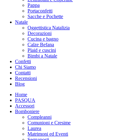
Pappa
Portaconfetti
Sacche e Pochette
Natale
Oggettistica Natalizia
Decorazioni
Cucina e bagno
Calze Befana
Plaid e cuscini
Bimbi a Natale
Confetti
Chi Siamo
Contatti
Recensioni
Blog
Home
PASQUA
Accessori
Bomboniere
Compleanni
Comunioni e Cresime
Laurea
Matrimoni ed Eventi
Segnaposti