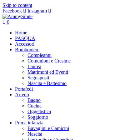
Skip to content
Facebook
Instagram
0
Home
PASQUA
Accessori
Bomboniere
Compleanni
Comunioni e Cresime
Laurea
Matrimoni ed Eventi
Segnaposti
Nascita e Battesimo
Portafedi
Arredo
Bagno
Cucina
Oggettistica
Soggiorno
Prima infanzia
Bavaglini e Camicini
Nascita
Lenzuolini e Copertine