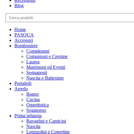
Recensioni
Blog
Home
PASQUA
Accessori
Bomboniere
Compleanni
Comunioni e Cresime
Laurea
Matrimoni ed Eventi
Segnaposti
Nascita e Battesimo
Portafedi
Arredo
Bagno
Cucina
Oggettistica
Soggiorno
Prima infanzia
Bavaglini e Camicini
Nascita
Lenzuolini e Copertine