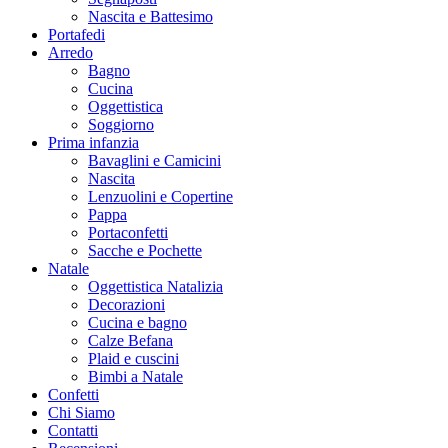
Nascita e Battesimo
Portafedi
Arredo
Bagno
Cucina
Oggettistica
Soggiorno
Prima infanzia
Bavaglini e Camicini
Nascita
Lenzuolini e Copertine
Pappa
Portaconfetti
Sacche e Pochette
Natale
Oggettistica Natalizia
Decorazioni
Cucina e bagno
Calze Befana
Plaid e cuscini
Bimbi a Natale
Confetti
Chi Siamo
Contatti