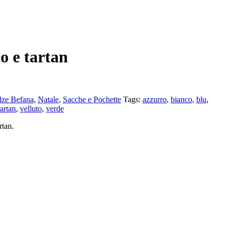
to e tartan
lze Befana
,
Natale
,
Sacche e Pochette
Tags:
azzurro
,
bianco
,
blu
,
tartan
,
velluto
,
verde
rtan.