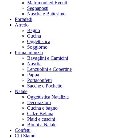
Matrimoni ed Eventi
Segnaposti
Nascita e Battesimo
Portafedi
Arredo
Bagno
Cucina
Oggettistica
Soggiorno
Prima infanzia
Bavaglini e Camicini
Nascita
Lenzuolini e Copertine
Pappa
Portaconfetti
Sacche e Pochette
Natale
Oggettistica Natalizia
Decorazioni
Cucina e bagno
Calze Befana
Plaid e cuscini
Bimbi a Natale
Confetti
Chi Siamo