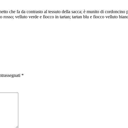
e
tartan
hetto che fa da contrasto al tessuto della sacca; è munito di cordoncino 
quantità
to rosso; velluto verde e fiocco in tartan; tartan blu e fiocco velluto bia
ntrassegnati
*